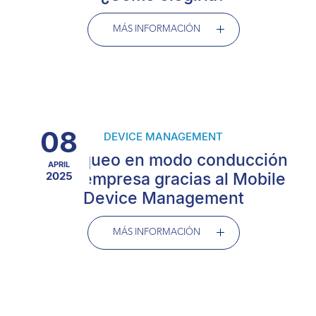
MÁS INFORMACIÓN
08
DEVICE MANAGEMENT
El bloqueo en modo conducción
APRIL
en la empresa gracias al Mobile
2025
Device Management
MÁS INFORMACIÓN