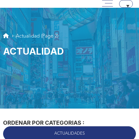
Menú principal
Pasar a contenido
Aller au texte
Aller au menu
Actualidad
(Page 2)
ACTUALIDAD
ORDENAR POR CATEGORIAS :
ACTUALIDADES