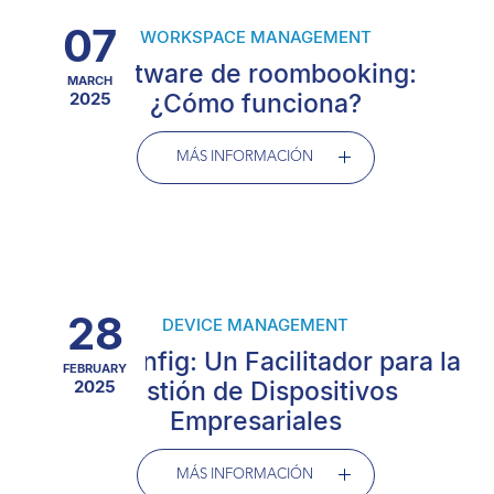
07
WORKSPACE MANAGEMENT
Software de roombooking:
MARCH
2025
¿Cómo funciona?
MÁS INFORMACIÓN
28
DEVICE MANAGEMENT
OEMConfig: Un Facilitador para la
FEBRUARY
2025
Gestión de Dispositivos
Empresariales
MÁS INFORMACIÓN