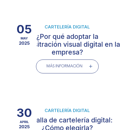
05
CARTELERÍA DIGITAL
¿Por qué adoptar la
MAY
adminsitración visual digital en la
2025
empresa?
MÁS INFORMACIÓN
30
CARTELERÍA DIGITAL
Pantalla de cartelería digital:
APRIL
2025
¿Cómo elegirla?