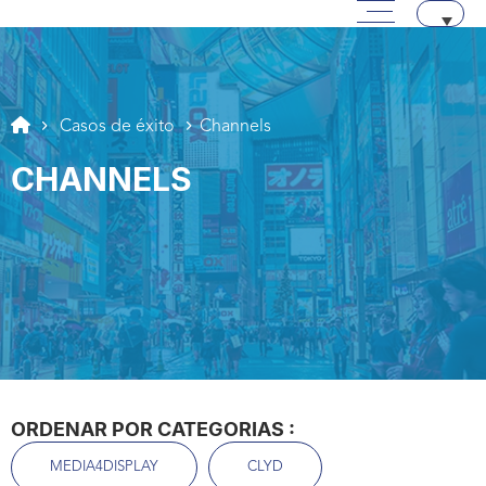
Menú principal
Pasar a contenido
Aller au texte
Aller au menu
Casos de éxito
Channels
CHANNELS
ORDENAR POR CATEGORIAS :
MEDIA4DISPLAY
CLYD