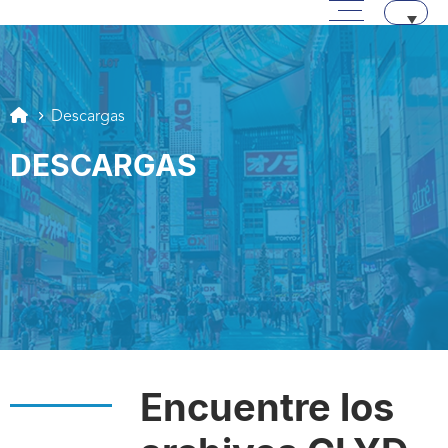
Menú principal
Pasar a contenido
Aller au texte
Aller au menu
Descargas
DESCARGAS
Encuentre los