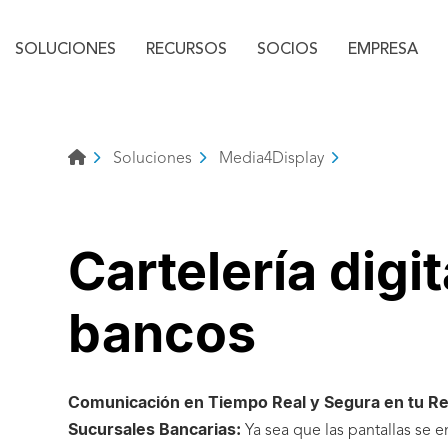
Menú principal
Aller au texte
Aller au menu
SOLUCIONES
RECURSOS
SOCIOS
EMPRESA
Soluciones
Media4Display
Cartelería digit
bancos
Comunicación en Tiempo Real y Segura en tu Re
Sucursales Bancarias:
Ya sea que las pantallas se e