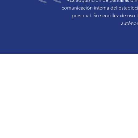
«La adquisición de pantallas din
comunicación interna del estableci
personal. Su sencillez de us
autónom