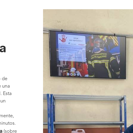
a
o de
e una
. Esta
 un
amente,
minutos.
a
(sobre