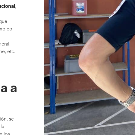
ucional
,
 que
empleo,
eral,
e, etc.
a a
ión, se
la
e los