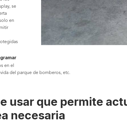
play, se
erta
solo en
itir
rotegidas
ogramar
s en el
 vida del parque de bomberos, etc.
de usar que permite act
a necesaria