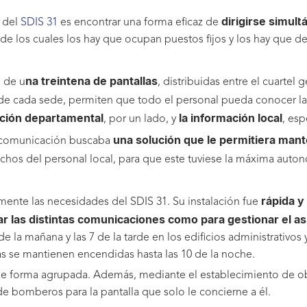
dirigirse simul
 del
SDIS 31
es encontrar una forma eficaz de
de los cuales los hay que ocupan puestos fijos y los hay que d
na treintena de pantallas
 de u
, distribuidas entre el cuarte
e cada sede, permiten que todo el personal pueda conocer la
ación departamental
la información local
, por un lado, y
, es
una solución que le permitiera mant
e comunicación buscaba
os del personal local, para que este tuviese la máxima auton
rápida y 
lmente las necesidades del SDIS 31. Su instalación fue
car las distintas comunicaciones como para gestionar el a
 la mañana y las 7 de la tarde en los edificios administrativos
s se mantienen encendidas hasta las 10 de la noche.
es de forma agrupada. Además, mediante el establecimiento de
e bomberos para la pantalla que solo le concierne a él.