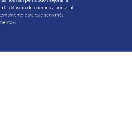
rlas nos han permitido mejorar la
ta la difusión de comunicaciones al
nternamente para que sean más
amento».