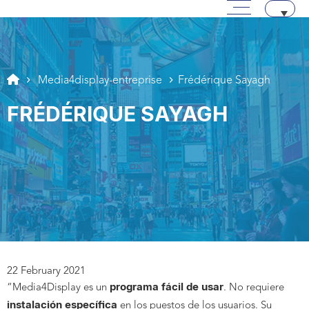
Menú principal
Pasar a contenido
Aller au texte
Aller au menu
Media4display-entreprise
Frédérique Sayagh
FRÉDÉRIQUE SAYAGH
22 February 2021
programa fácil de usar
“Media4Display es un
. No requiere
instalación específica
en los puestos de los usuarios. Su