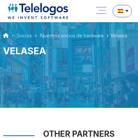
Aller au texte
Aller au menu
Menú principal
Pasar a contenido
Socios
Nuestros socios de hardware
Velasea
VELASEA
OTHER PARTNERS