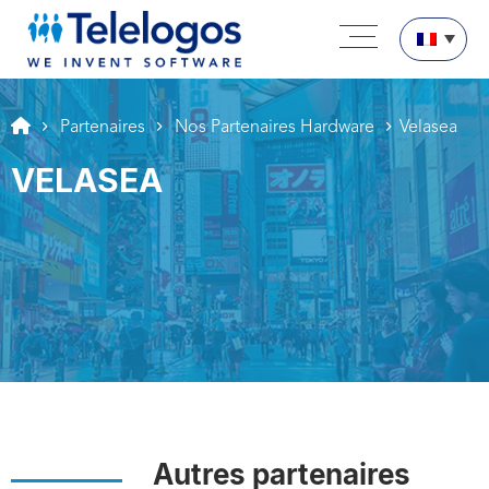
Aller au texte
Aller au menu
Menu principal
Passer au contenu
Partenaires
Nos Partenaires Hardware
Velasea
VELASEA
Autres partenaires