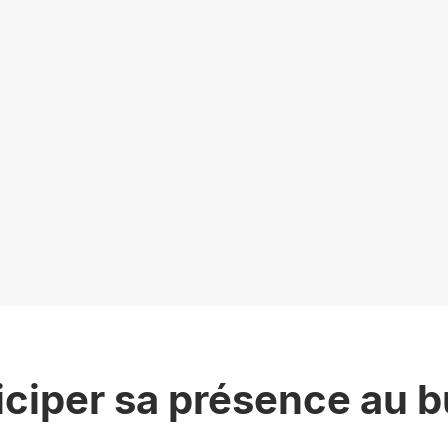
VANT L'EMPLACEMENT
INVITAT
Joignez auto
d'orienter v
60 minutes ou une date et
permettre de
iciper sa présence au 