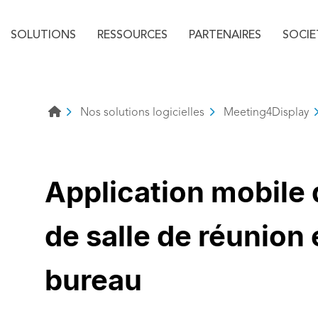
Menu principal
Aller au texte
Aller au menu
SOLUTIONS
RESSOURCES
PARTENAIRES
SOCIE
Nos solutions logicielles
Meeting4Display
Application mobile 
de salle de réunion 
bureau