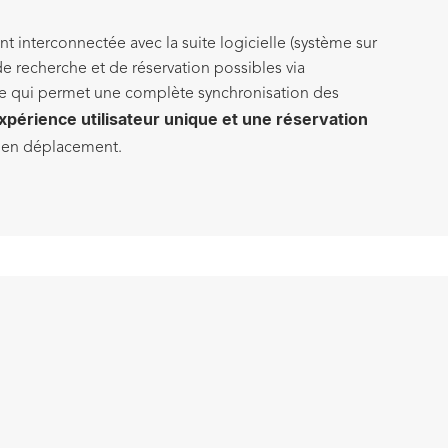
 interconnectée avec la suite logicielle (système sur
de recherche et de réservation possibles via
, ce qui permet une complète synchronisation des
xpérience utilisateur unique et une réservation
me en déplacement.
SATION DE LA RECHERCHE
re recherche selon des critères précis (date de
é, durée, capacité, site, bâtiment ou étage, ...)