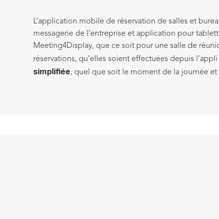
L’application mobile de réservation de salles et bure
messagerie de l’entreprise et application pour tablett
Meeting4Display, que ce soit pour une salle de réuni
réservations, qu’elles soient effectuées depuis l’app
simplifiée
, quel que soit le moment de la journée et
RECHERCHE ET RÉSERVATI
PLACES DE BUREAU
Trouvez et réservez une salle ou un 