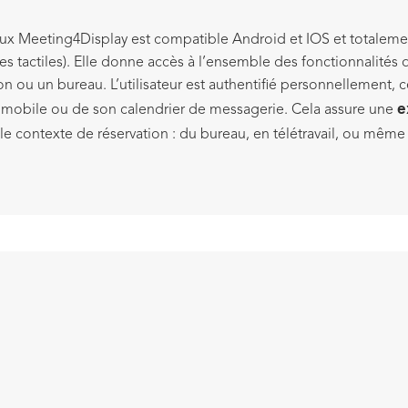
aux Meeting4Display est compatible Android et IOS et totalement
es tactiles). Elle donne accès à l’ensemble des fonctionnalités 
on ou un bureau. L’utilisateur est authentifié personnellement
e
li mobile ou de son calendrier de messagerie. Cela assure une
 le contexte de réservation : du bureau, en télétravail, ou mê
ON DE SALLES ET
CRITÉRI
Adaptez vot
disponibilit
bureau disponible très