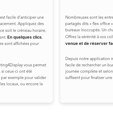
est facile d’anticiper une
Nombreuses sont les entr
icacement. Appliquez des
partagés dits « flex office 
bureaux inoccupés. Un chan
 ce soit le créneau horaire,
En quelques clics
Offrez la sérénité à vos co
ment.
,
venue et de réserver fa
res sont affichées pour
Depuis notre application mo
eting4Display vous permet
facile de rechercher un bu
 si ceux-ci ont été
journée complète et selon 
e par exemple pour valider
suffisent pour finaliser une
 les locaux, ou encore la