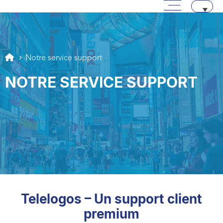
Menu principal
Passer au contenu
Aller au texte
Aller au menu
Notre service support
NOTRE SERVICE SUPPORT
Telelogos – Un support client
premium