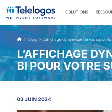
Menu principal
Aller au texte
Aller au menu
SOLUTIONS
RESSOU
Blog
L’affichage dynamique de vos rapports 
L’AFFICHAGE DY
BI POUR VOTRE 
03 JUIN 2024