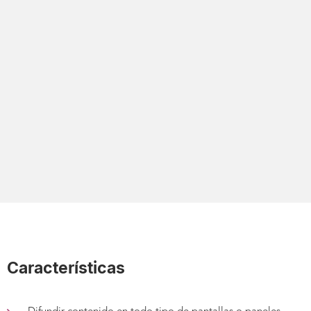
Transmitir contenido dinámico y reducir la sensación de espera
Publicidad digital
Promocionar sus servicios y los de sus asociados
Características