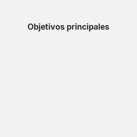
Objetivos principales
Informar y orientar
Utilizar Media4Display para informar, guiar, sugerir, orientar en
tiempo real, etc.
Entretener