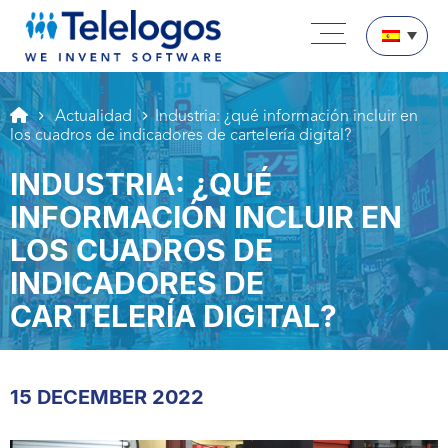
Aller au texte
Aller au menu
Menú principal
Pasar a contenido
Actualidad
Industria: ¿qué información incluir en
los cuadros de indicadores de cartelería digital?
INDUSTRIA: ¿QUÉ
INFORMACIÓN INCLUIR EN
LOS CUADROS DE
INDICADORES DE
CARTELERÍA DIGITAL?
15 DECEMBER 2022