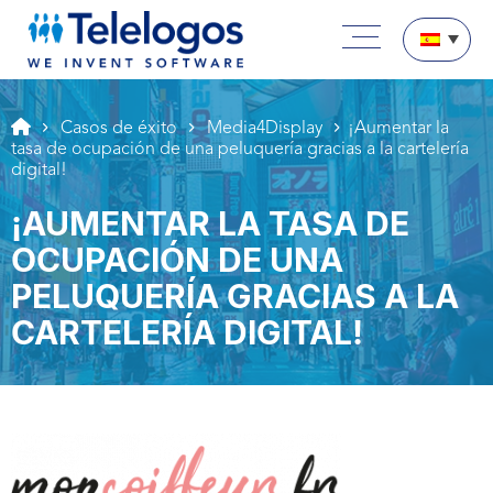
Aller au texte
Aller au menu
Menú principal
Pasar a contenido
Casos de éxito
Media4Display
¡Aumentar la
tasa de ocupación de una peluquería gracias a la cartelería
digital!
¡AUMENTAR LA TASA DE
OCUPACIÓN DE UNA
PELUQUERÍA GRACIAS A LA
CARTELERÍA DIGITAL!