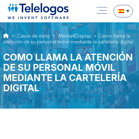
Aller au texte
Aller au menu
Menú principal
Pasar a contenido
Casos de éxito
Media4Display
Como llama la
atención de su personal móvil mediante la cartelería digital
COMO LLAMA LA ATENCIÓN
DE SU PERSONAL MÓVIL
MEDIANTE LA CARTELERÍA
DIGITAL