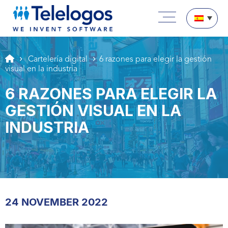
Aller au texte
Aller au menu
Menú principal
Pasar a contenido
Cartelería digital
6 razones para elegir la gestión
visual en la industria
6 RAZONES PARA ELEGIR LA
GESTIÓN VISUAL EN LA
INDUSTRIA
24 NOVEMBER 2022