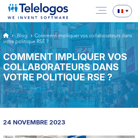
Aller au texte
Aller au menu
Menu principal
Passer au contenu
Blog
Comment impliquer vos collaborateurs dans
votre politique RSE ?
COMMENT IMPLIQUER VOS
COLLABORATEURS DANS
VOTRE POLITIQUE RSE ?
24 NOVEMBRE 2023