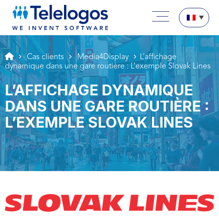
Aller au texte
Aller au menu
Menu principal
Passer au contenu
Cas clients
Media4Display
L’affichage
dynamique dans une gare routière : L’exemple Slovak Lines
L’AFFICHAGE DYNAMIQUE
DANS UNE GARE ROUTIÈRE :
L’EXEMPLE SLOVAK LINES