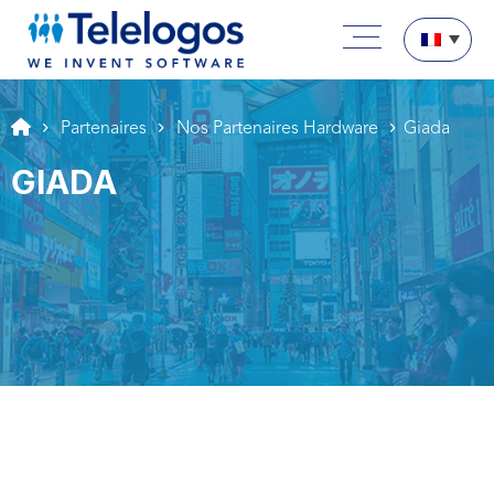
Aller au texte
Aller au menu
Menu principal
Passer au contenu
Partenaires
Nos Partenaires Hardware
Giada
GIADA