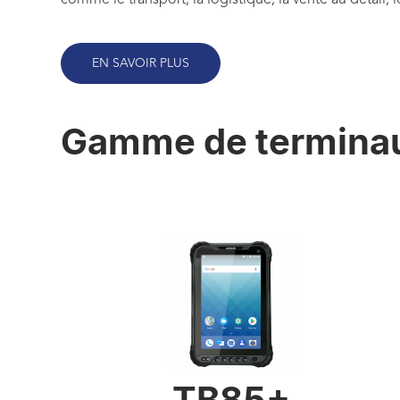
comme le transport, la logistique, la vente au détail, l
EN SAVOIR PLUS
Gamme de terminau
TB85+