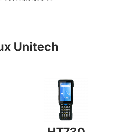
es entrepôts et l’industrie.
x Unitech
HT730