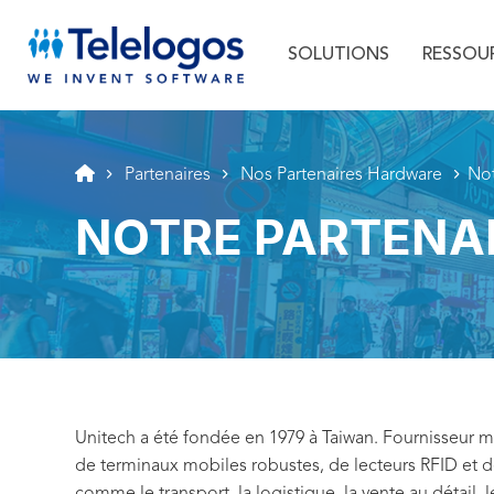
Menu principal
Aller au texte
Aller au menu
SOLUTIONS
RESSOU
Partenaires
Nos Partenaires Hardware
Not
NOTRE PARTENAI
Unitech a été fondée en 1979 à Taiwan. Fournisseur 
de terminaux mobiles robustes, de lecteurs RFID et de