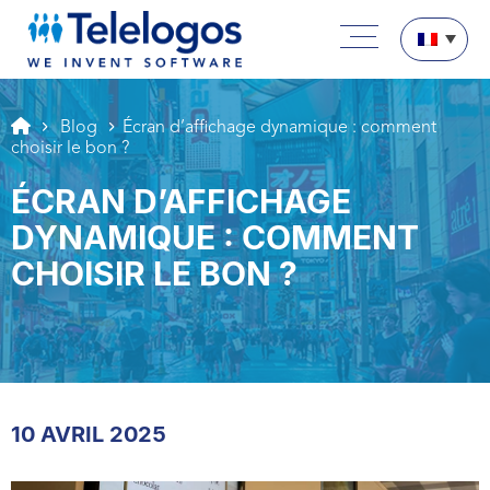
Aller au texte
Aller au menu
Menu principal
Passer au contenu
Blog
Écran d’affichage dynamique : comment
choisir le bon ?
ÉCRAN D’AFFICHAGE
DYNAMIQUE : COMMENT
CHOISIR LE BON ?
10 AVRIL 2025