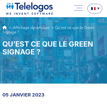
Aller au texte
Aller au menu
Menu principal
Passer au contenu
Affichage dynamique
Qu’est ce que le Green
Signage ?
QU’EST CE QUE LE GREEN
SIGNAGE ?
05 JANVIER 2023