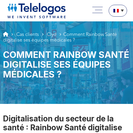
Aller au texte
Aller au menu
Menu principal
Passer au contenu
Cas clients
Clyd
Comment Rainbow Santé
digitalise ses équipes médicales ?
COMMENT RAINBOW SANTÉ
DIGITALISE SES ÉQUIPES
MÉDICALES ?
Digitalisation du secteur de la
santé : Rainbow Santé digitalise