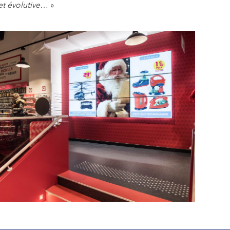
t évolutive
… »