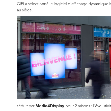
GiFi a sélectionné le logiciel d’affichage dynamique M
au siège.
Media4Display
séduit par
pour 2 raisons : l’évolutivi