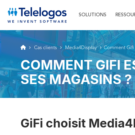
Menu principal
Aller au texte
Aller au menu
SOLUTIONS
RESSOU
Cas clients
Media4Display
Comment Gifi 
COMMENT GIFI E
SES MAGASINS ?
GiFi choisit Media