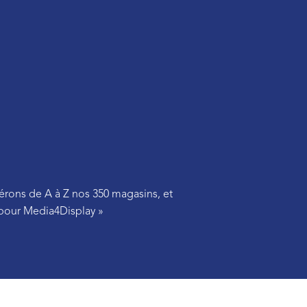
érons de A à Z nos 350 magasins, et
s pour Media4Display »