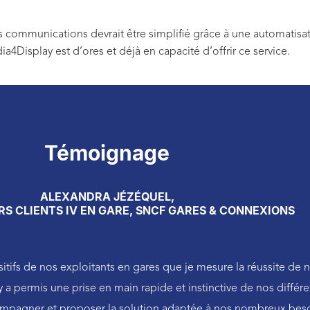
 communications devrait être simplifié grâce à une automatisa
ia4Display est d’ores et déjà en capacité d’offrir ce service.
Témoignage
ALEXANDRA JÉZÉQUEL,
S CLIENTS IV EN GARE, SNCF GARES & CONNEXIONS
ositifs de nos exploitants en gares que je mesure la réussite de n
 a permis une prise en main rapide et instinctive de nos différe
ompagner et proposer la solution adaptée à nos nombreux beso