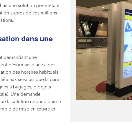
ait une solution permettant
mation auprès de ces millions
ations.
isation dans une
 et demandant une
ssent désormais place à des
cation des horaires habituels
ée aux services que la gare
gnes à bagages, d’objets
ocale). Une demande
e la solution retenue puisse
imple de mise en œuvre et