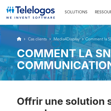
Menu principal
Aller au texte
Aller au menu
SOLUTIONS
RESSOU
Cas clients
Media4Display
Comment la SN
COMMENT LA SN
COMMUNICATION
Offrir une solution 