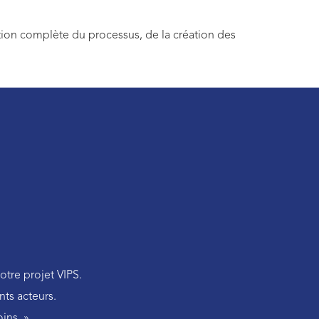
tion complète du processus, de la création des
otre projet VIPS.
nts acteurs.
ins. »