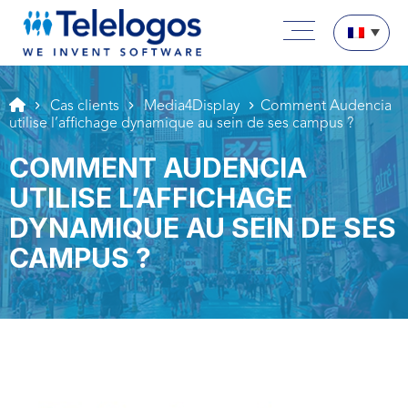
Aller au texte
Aller au menu
Menu principal
Passer au contenu
Cas clients
Media4Display
Comment Audencia
utilise l’affichage dynamique au sein de ses campus ?
COMMENT AUDENCIA
UTILISE L’AFFICHAGE
DYNAMIQUE AU SEIN DE SES
CAMPUS ?