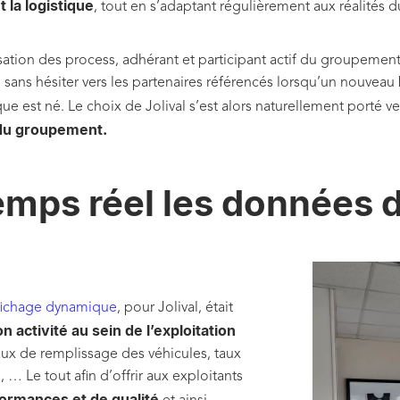
t la logistique
, tout en s’adaptant régulièrement aux réalités 
isation des process, adhérant et participant actif du groupeme
e sans hésiter vers les partenaires référencés lorsqu’un nouveau b
e est né. Le choix de Jolival s’est alors naturellement porté v
 du groupement.
ps réel les données d’
ffichage dynamique
, pour Jolival, était
n activité au sein de l’exploitation
. Taux de remplissage des véhicules, taux
 … Le tout afin d’offrir aux exploitants
formances et de qualité