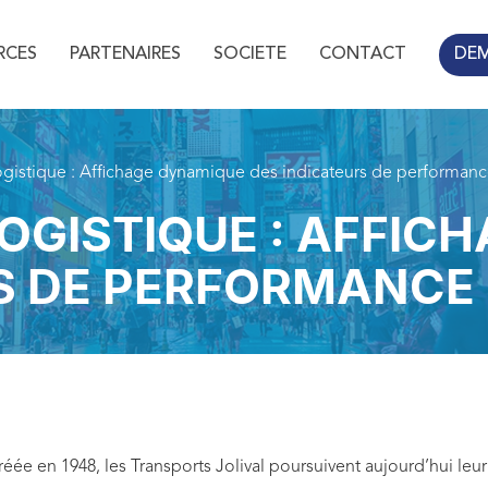
RCES
PARTENAIRES
SOCIETE
CONTACT
DE
ogistique : Affichage dynamique des indicateurs de performance
OGISTIQUE : AFFIC
S DE PERFORMANCE 
créée en 1948, les Transports Jolival poursuivent aujourd’hui l