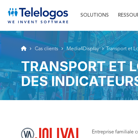
Menu principal
Aller au texte
Aller au menu
SOLUTIONS
RESSOU
Cas clients
Media4Display
Transport et L
TRANSPORT ET L
DES INDICATEUR
Entreprise familiale 