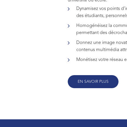
université ou école.
Dynamisez vos points d’
des étudiants, personnels
Homogénéisez la communi
permettant des décroch
Donnez une image novatr
contenus multimédia attr
Monétisez votre réseau e
EN SAVOIR PLUS