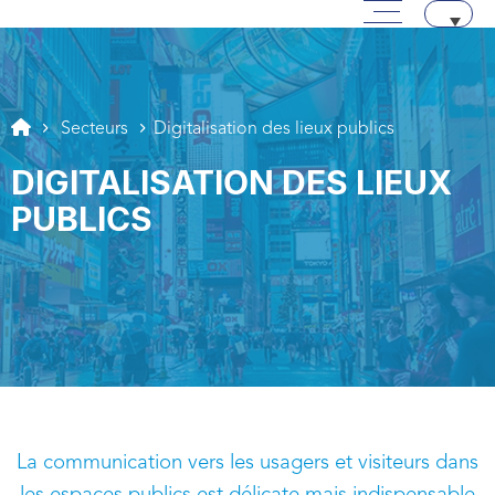
Menu principal
Passer au contenu
Aller au texte
Aller au menu
Secteurs
Digitalisation des lieux publics
DIGITALISATION DES LIEUX
PUBLICS
La communication vers les usagers et visiteurs dans